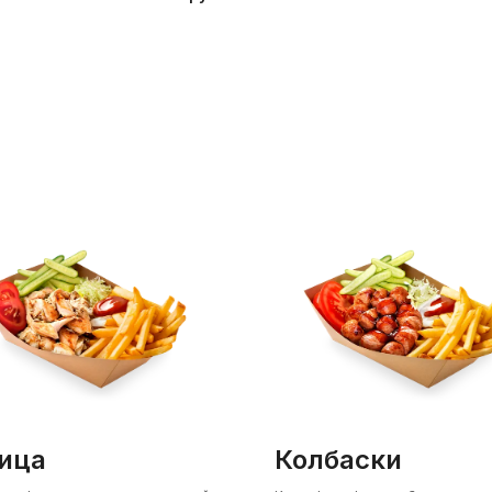
рица
колбаски