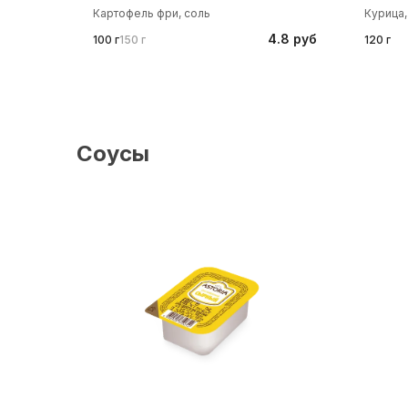
Картофель фри, соль
Курица,
4.8 руб
100 г
150 г
120 г
Соусы