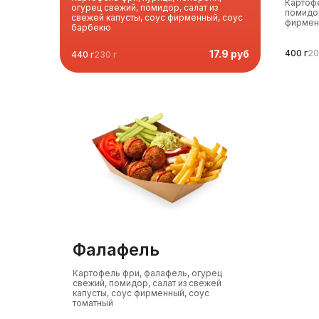
Картофе
огурец свежий, помидор, салат из
помидор
свежей капусты, соус фирменный, соус
фирмен
барбекю
17.9 руб
400 г
20
440 г
230 г
фалафель
Картофель фри, фалафель, огурец
свежий, помидор, салат из свежей
капусты, соус фирменный, соус
томатный