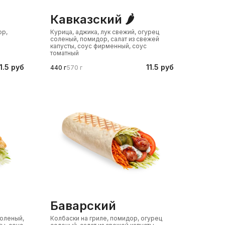
кавказский 🌶️
ор,
Курица, аджика, лук свежий, огурец
соленый, помидор, салат из свежей
капусты, соус фирменный, соус
томатный
1.5 руб
11.5 руб
440 г
570 г
баварский
соленый,
Колбаски на гриле, помидор, огурец