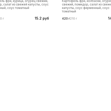
ль фри, курица, огурец свежий,
Картофель фри, колбаски, огур
, салат из свежей капусты, соус
свежий, помидор, салат из свеж
ный, соус томатный
капусты, соус фирменный, соус
томатный
15.2 руб
1
0 г
420 г
210 г