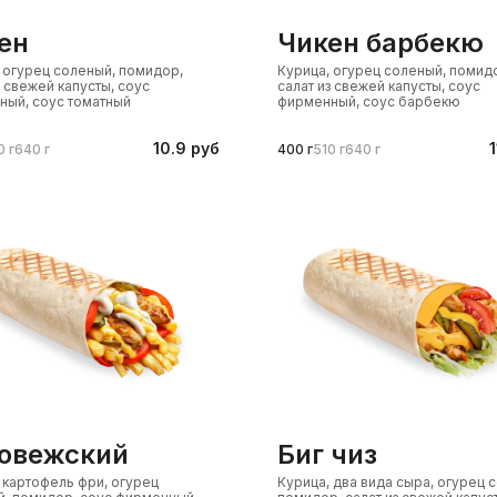
кен
чикен барбекю
 огурец соленый, помидор,
Курица, огурец соленый, помид
з свежей капусты, соус
салат из свежей капусты, соус
ный, соус томатный
фирменный, соус барбекю
10.9 руб
1
0 г
640 г
400 г
510 г
640 г
ловежский
биг чиз
 картофель фри, огурец
Курица, два вида сыра, огурец 