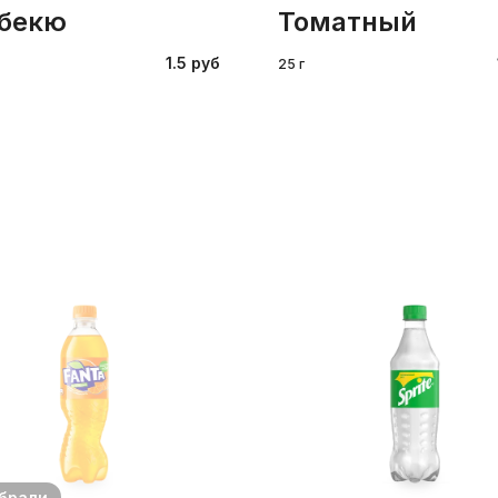
рбекю
томатный
1.5 руб
25 г
брали