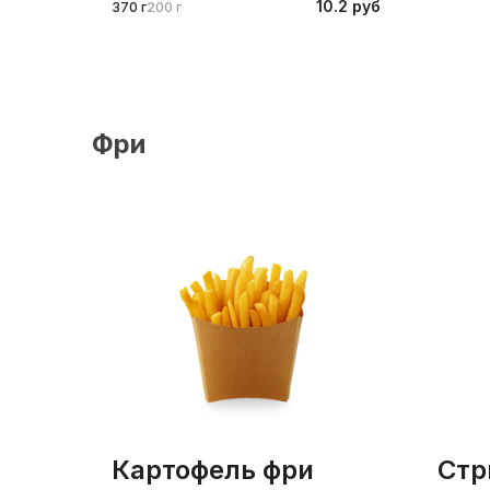
10.2 руб
370 г
200 г
Фри
картофель фри
ст