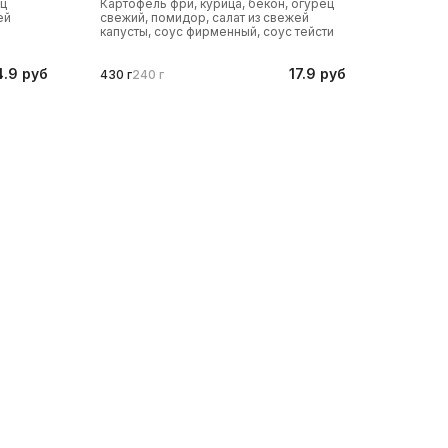
ец
Картофель фри, курица, бекон, огурец
ей
свежий, помидор, салат из свежей
капусты, соус фирменный, соус тейсти
4.9 руб
17.9 руб
430 г
240 г