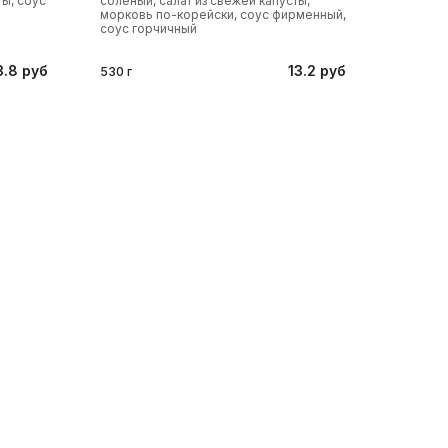
ты, соус
соленый, салат из свежей капусты,
морковь по-корейски, соус фирменный,
соус горчичный
3.8 руб
13.2 руб
530 г