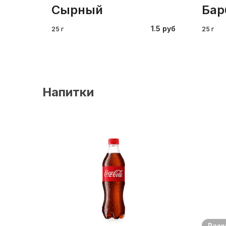
сырный
ба
1.5 руб
25 г
25 г
Напитки
Разо