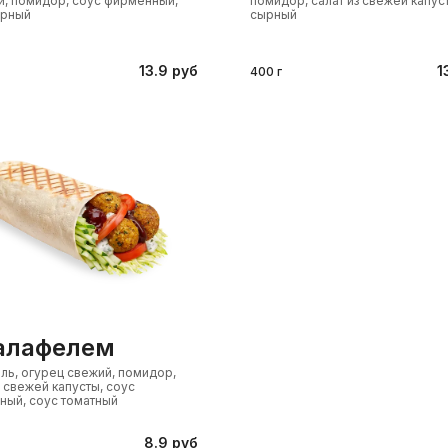
, помидор, соус фирменный,
помидор, салат из свежей капус
ырный
сырный
13.9 руб
1
400 г
фалафелем
ь, огурец свежий, помидор,
з свежей капусты, соус
ный, соус томатный
8.9 руб