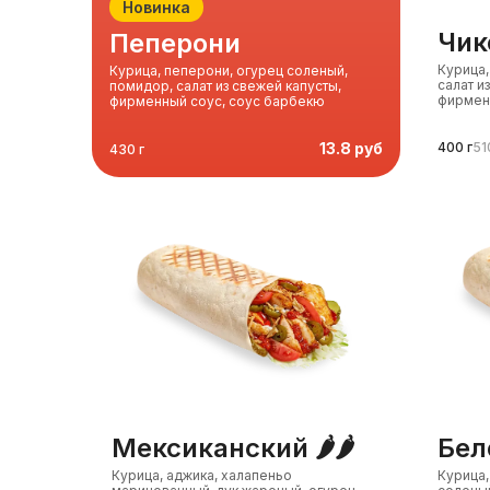
Новинка
чи
пеперони
Курица,
Курица, пеперони, огурец соленый,
салат и
помидор, салат из свежей капусты,
фирмен
фирменный соус, соус барбекю
13.8 руб
400 г
51
430 г
мексиканский 🌶️🌶️
бе
Курица, аджика, халапеньо
Курица,