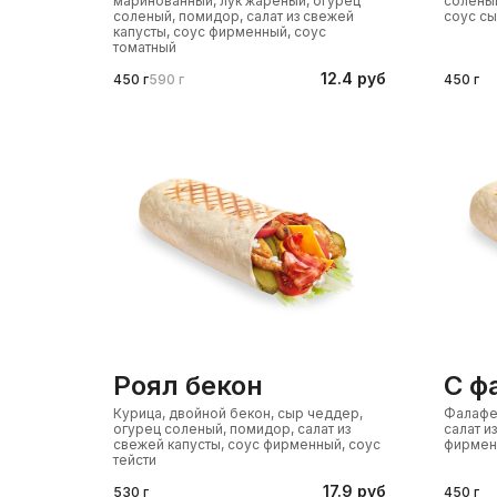
маринованный, лук жареный, огурец
соленый
соленый, помидор, салат из свежей
соус с
капусты, соус фирменный, соус
томатный
12.4 руб
450 г
590 г
450 г
роял бекон
с 
Курица, двойной бекон, сыр чеддер,
Фалафел
огурец соленый, помидор, салат из
салат и
свежей капусты, соус фирменный, соус
фирмен
тейсти
17.9 руб
530 г
450 г