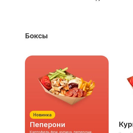
Боксы
Новинка
ку
пеперони
Картофель фри, курица, пеперони,