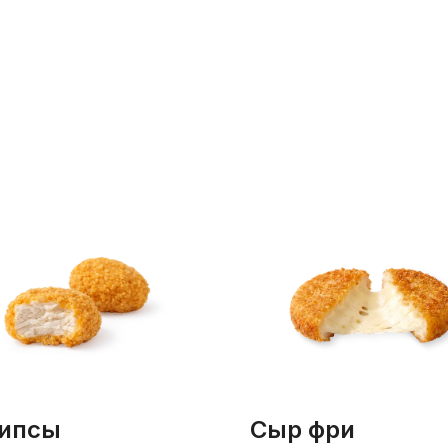
рипсы
сыр фри